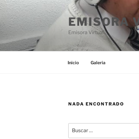
Saltar
al
EMISORA 
contenido
Emisora Virtual
Inicio
Galeria
NADA ENCONTRADO
Buscar
por: